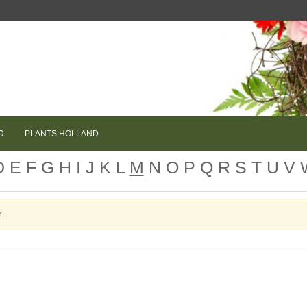
D
PLANTS HOLLAND
D
E
F
G
H
I
J
K
L
M
N
O
P
Q
R
S
T
U
V
 .