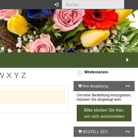
ANZEIGE
XS
S
M
L
XL
erweiterte Ansicht
Mindestanzei-
W
X
Y
Z
Ihre Bestellung
Um eine Bestellung einzugeben,
müssen Sie eingelogt sein.
Bitte klicken Sie hier,
um sich anzumelden
BESTELL ZEIT