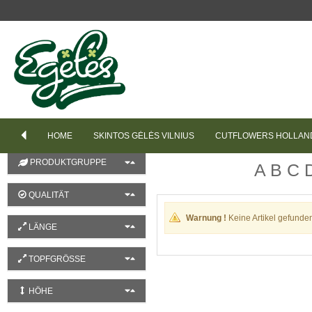
REIHENFOLGE
Produktname (Aufsteigend)
FARBE
HOME
SKINTOS GĖLĖS VILNIUS
CUTFLOWERS HOLLAN
PRODUKTGRUPPE
A
B
C
QUALITÄT
Warnung !
Keine Artikel gefunden
LÄNGE
TOPFGRÖSSE
HÖHE