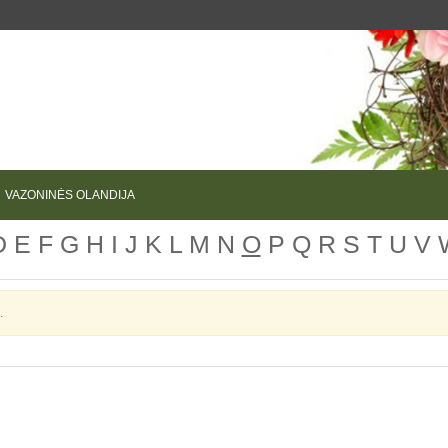
VAZONINĖS OLANDIJA
D
E
F
G
H
I
J
K
L
M
N
O
P
Q
R
S
T
U
V
.