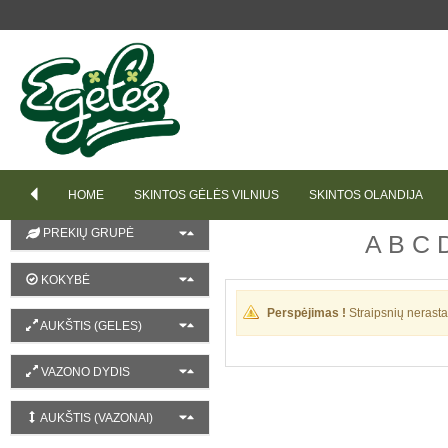
RŪŠIUOTI PAGAL
Pavadinimą (Didėjančia tvarka)
SPALVA
HOME
SKINTOS GĖLĖS VILNIUS
SKINTOS OLANDIJA
PREKIŲ GRUPĖ
A
B
C
KOKYBĖ
Perspėjimas !
Straipsnių nerasta
AUKŠTIS (GELES)
VAZONO DYDIS
AUKŠTIS (VAZONAI)