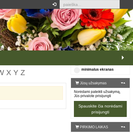
VAIZDAS
XS
S
M
L
XL
išplėstas vaizdas
minimalus ekranas
W
X
Y
Z
Jūsų užsakymas
Norėdami pateikti užsakymą,
Jūs privalote prisijungti
Spauskite čia norėdami
prisijungti
PIRKIMO LAIKAS